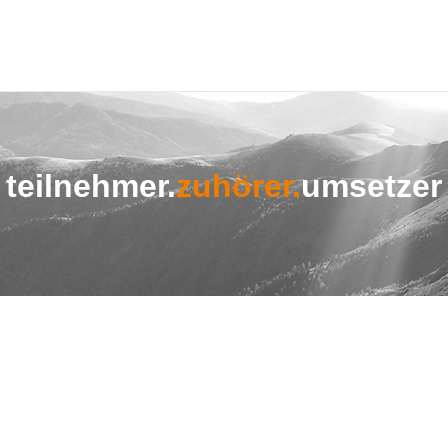
teilnehmer.­
zuhörer.­
umsetzer