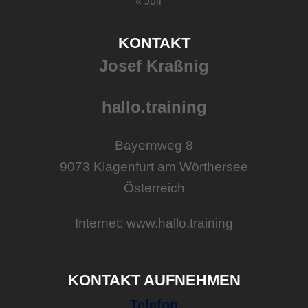
« Juli
KONTAKT
Josef Kraßnig
hallo.training
Bayernweg 8
9073 Klagenfurt am Wörthersee
Österreich
Internet: www.hallo.training
KONTAKT AUFNEHMEN
Telefon