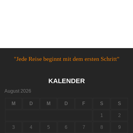
"Jede Reise beginnt mit dem ersten Schritt"
KALENDER
August 2026
M
D
M
D
F
S
S
1
2
3
4
5
6
7
8
9