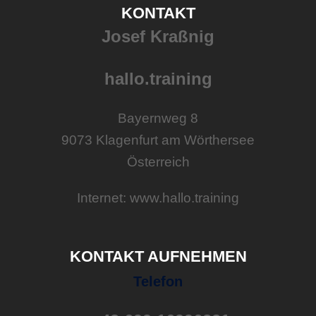
KONTAKT
Josef Kraßnig
hallo.training
Bayernweg 8
9073 Klagenfurt am Wörthersee
Österreich
Internet: www.hallo.training
KONTAKT AUFNEHMEN
Telefon