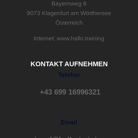
Bayernweg 8
9073 Klagenfurt am Wörthersee
Österreich
Internet: www.hallo.training
KONTAKT AUFNEHMEN
Telefon
+43 699 16996321
Email