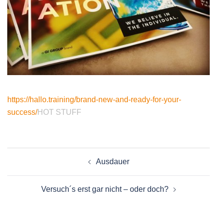
https://hallo.training/brand-new-and-ready-for-your-
success/
HOT STUFF
Beitragsnavigation
Ausdauer
Versuch´s erst gar nicht – oder doch?