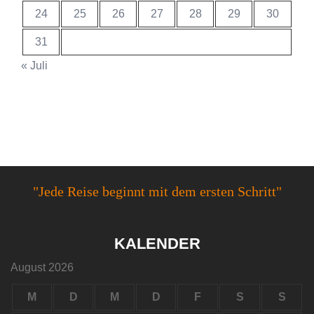
24
25
26
27
28
29
30
31
« Juli
"Jede Reise beginnt mit dem ersten Schritt"
KALENDER
August 2026
M
D
M
D
F
S
S